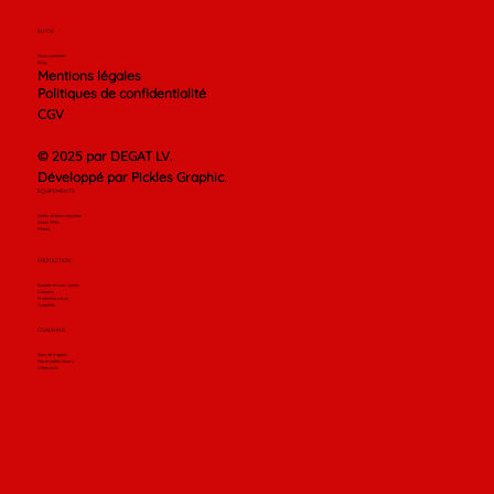
INFOS
Nous contacter
Blog
Mentions légales
Politiques de confidentialité
CGV
© 2025 par DEGAT LV.
Développé par Pickles Graphic.
ÉQUIPEMENTS
Gants de boxe anglaise
Gants MMA
Fitness
PROTECTION
Bandes et sous-gants
Casques
Protection corps
Coquilles
COACHING
Sacs de frappes
Pao et pattes d'ours
Vêtements