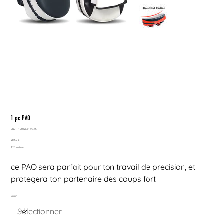
1 pc PAO
SKU
SKU :
4001266471375
4001266471375
Prix
28,50 €
TVA Incluse
ce PAO sera parfait pour ton travail de precision, et
protegera ton partenaire des coups fort
Color