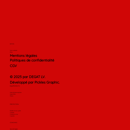
INFOS
Nous contacter
Blog
Mentions légales
Politiques de confidentialité
CGV
© 2025 par DEGAT LV.
Développé par Pickles Graphic.
ÉQUIPEMENTS
Gants de boxe anglaise
Gants MMA
Fitness
PROTECTION
Bandes et sous-gants
Casques
Protection corps
Coquilles
COACHING
Sacs de frappes