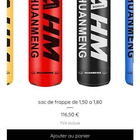
sac de frappe de 1,50 a 1,80
Prix
116,50 €
TVA Incluse
Ajouter au panier