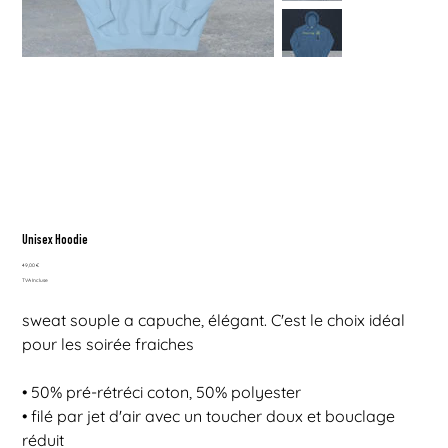
Unisex Hoodie
Prix
49,00 €
TVA Incluse
sweat souple a capuche, élégant. C'est le choix idéal
pour les soirée fraiches
• 50% pré-rétréci coton, 50% polyester
• filé par jet d'air avec un toucher doux et bouclage
réduit