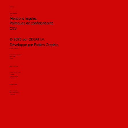
INFOS
Nous contacter
Blog
Mentions légales
Politiques de confidentialité
CGV
© 2025 par DEGAT LV.
Développé par Pickles Graphic.
ÉQUIPEMENTS
Gants de boxe anglaise
Gants MMA
Fitness
PROTECTION
Bandes et sous-gants
Casques
Protection corps
Coquilles
COACHING
Sacs de frappes
Pao et pattes d'ours
Vêtements