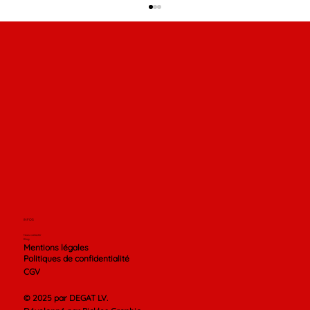
striker ou grappleur quel combattants
vous êtes dans la cage
INFOS
Nous contacter
Blog
Mentions légales
Politiques de confidentialité
CGV
© 2025 par DEGAT LV.